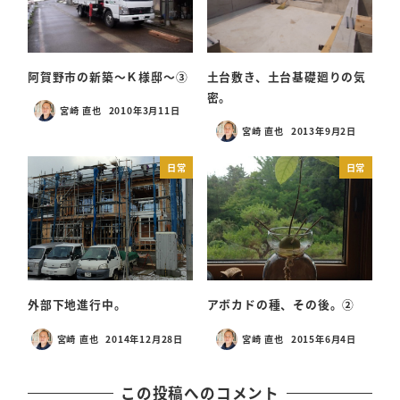
阿賀野市の新築～Ｋ様邸～③
土台敷き、土台基礎廻りの気
密。
宮崎 直也
2010年3月11日
投稿日
宮崎 直也
2013年9月2日
投稿日
日常
日常
外部下地進行中。
アボカドの種、その後。②
宮崎 直也
2014年12月28日
宮崎 直也
2015年6月4日
投稿日
投稿日
この投稿へのコメント