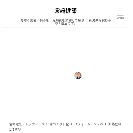
メ
イ
ン
MENU
冬寒く夏暑い悩みを、光熱費を節約して解決！ 新潟県阿賀野市
の工務店です。
コ
ン
テ
ン
ツ
断熱仕様1/1模型
へ
移
動
2022年3月2日
2022年3月3日
宮崎 直也
投稿日
更新日
著
カテゴリー
カテゴリー
リフォーム・リノベ
日常
者
宮崎建築・トップページ
家づくり日記
リフォーム・リノベ
断熱仕様
1/1模型