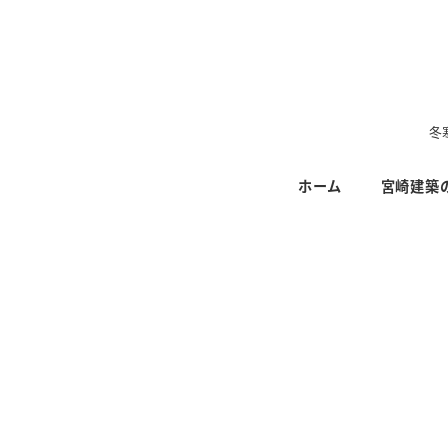
メ
イ
ン
コ
ン
冬
テ
ホーム
宮崎建築
ン
ツ
へ
移
動