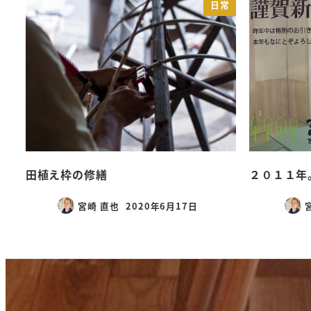
日常
田植え枠の修繕
２０１１年
宮崎 直也
2020年6月17日
投稿日