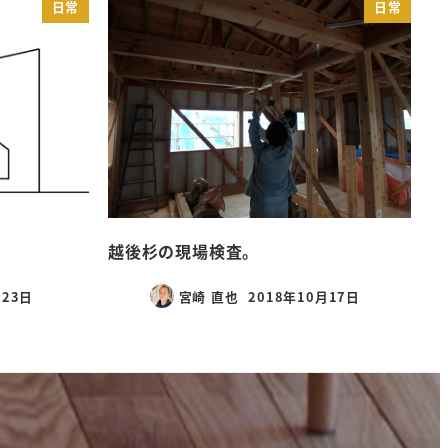
日常
日常
越後杉の現場検査。
月23日
宮崎 直也
2018年10月17日
投稿日