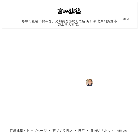
メ
イ
ン
MENU
冬寒く夏暑い悩みを、光熱費を節約して解決！ 新潟県阿賀野市
の工務店です。
コ
ン
テ
ン
ツ
へ
住まい「ホッと」通信⑥
移
動
カテゴリー
2011年6月15日
2019年9月10日
宮崎 直也
日常
投稿日
更新日
著
者
宮崎建築・トップページ
家づくり日記
日常
住まい「ホッと」通信⑥