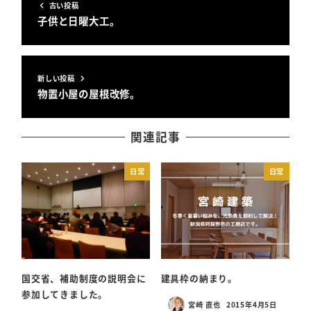
古い投稿
子供と日曜大工。
新しい投稿
物置小屋の屋根改修。
関連記事
日常
日常
国交省、補助制度の説明会に
建具枠の納まり。
参加してきました。
宮崎 直也
2015年4月5日
投稿日