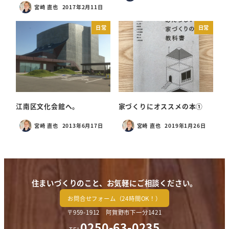
宮崎 直也
2017年2月11日
投稿日
日常
日常
江南区文化会館へ。
家づくりにオススメの本①
宮崎 直也
2013年6月17日
宮崎 直也
2019年1月26日
投稿日
投稿日
住まいづくりのこと、お気軽にご相談ください。
お問合せフォーム（24時間OK！）
〒959-1912 阿賀野市下一分1421
0250-63-0235