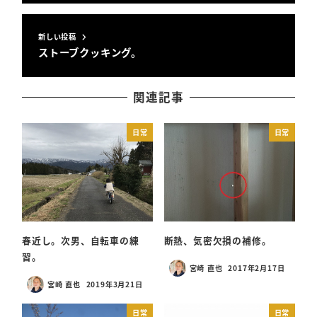
新しい投稿
ストーブクッキング。
関連記事
日常
日常
春近し。次男、自転車の練
断熱、気密欠損の補修。
習。
宮崎 直也
2017年2月17日
投稿日
宮崎 直也
2019年3月21日
投稿日
日常
日常