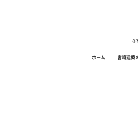
メ
イ
ン
コ
ン
冬
テ
ホーム
宮崎建築
ン
ツ
へ
移
動