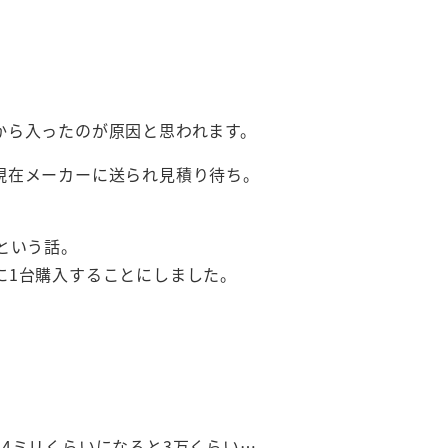
から入ったのが原因と思われます。
現在メーカーに送られ見積り待ち。
という話。
に1台購入することにしました。
4ミリくらいになると3万くらい…。