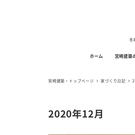
メ
イ
ン
コ
ン
冬
テ
ホーム
宮崎建築
ン
ツ
へ
宮崎建築・トップページ
家づくり日記
移
動
2020年12月