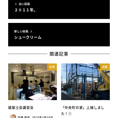
古い投稿
２０１１年。
新しい投稿
シュークリーム
関連記事
日常
日常
建築士会講習会
「中央町の家」上棟しまし
た！①
宮崎 直也
2010年1月19日