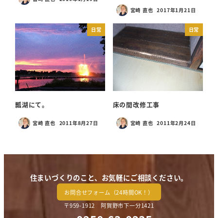
投稿日
宮崎 直也
2017年1月21日
投稿日
日常
日常
瓢湖にて。
床の間改修工事
宮崎 直也
2011年8月27日
宮崎 直也
2011年2月24日
投稿日
投稿日
住まいづくりのこと、お気軽にご相談ください。
お問合せフォーム（24時間OK！）
〒959-1912 阿賀野市下一分1421