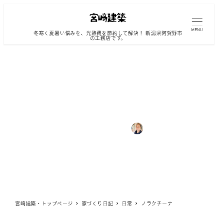
メ
イ
ン
MENU
冬寒く夏暑い悩みを、光熱費を節約して解決！ 新潟県阿賀野市
の工務店です。
コ
ン
テ
ン
ツ
へ
ノラクチーナ
移
動
カテゴリー
2011年1月8日
2019年9月10日
宮崎 直也
日常
投稿日
更新日
著
者
宮崎建築・トップページ
家づくり日記
日常
ノラクチーナ