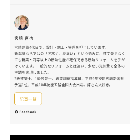
宮崎 直也
宮崎建築4代目で、設計・施工・管理を担当しています。
新潟県ならではの「冬寒く、夏暑い」という悩みに、建て替えなく
ても新築と同等以上の断熱性能が確保できる断熱リフォームを手が
けています。一般的なリフォームとは違い、少ない光熱費で全体の
空調を実現しました。
2級建築士、1級技能士、職業訓練指導員、平成9年技能五輪新潟県
予選1位、平成10年技能五輪全国大会出場。嫁さん大好き。
記事一覧
Facebook