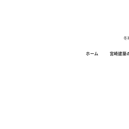
メ
イ
ン
コ
ン
冬
テ
ホーム
宮崎建築
ン
ツ
へ
移
動