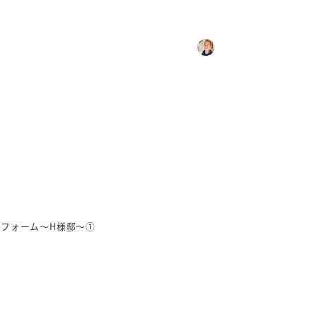
賀野市のリフォーム～H様邸
カテゴリ
2010年4月5日
2019年9月10日
宮崎 直也
日常
投稿日
更新日
著
者
フォーム～H様邸～①
。