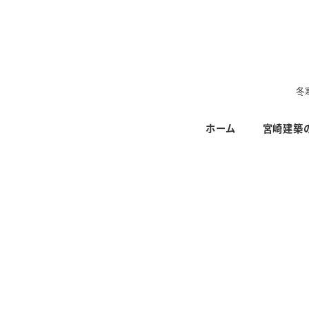
メ
イ
ン
コ
ン
冬
テ
ホーム
宮崎建築
ン
ツ
へ
移
動