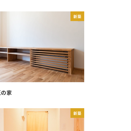
新築
王の家
新築