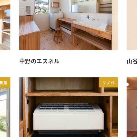
中野のエスネル
山
新築
リノベ