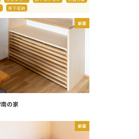
ブ
床下収納
新築
学南の家
新築