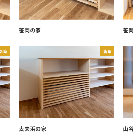
笹岡の家
笹
新築
新築
太夫浜の家
山谷