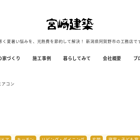
寒く夏暑い悩みを、光熱費を節約して解決！ 新潟県阿賀野市の工務店で
の家づくり
施工事例
暮らしてみて
会社概要
ブ
エアコン
関ドア
キッチン
リビング・ダイニング
玄関
寝室・子ども室