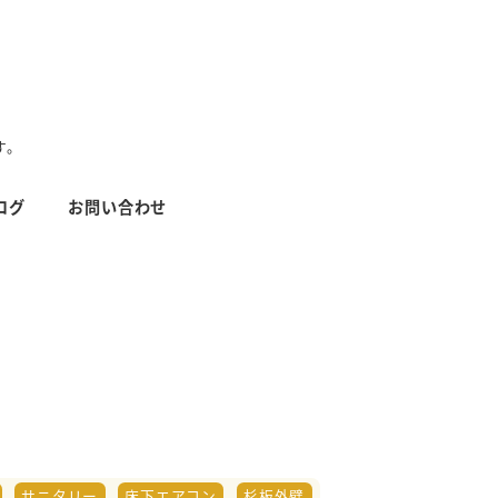
す。
ログ
お問い合わせ
サニタリー
床下エアコン
杉板外壁