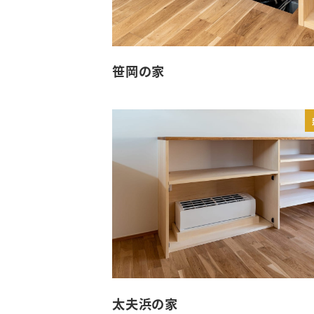
笹岡の家
太夫浜の家