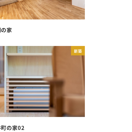
岡の家
新築
町の家02