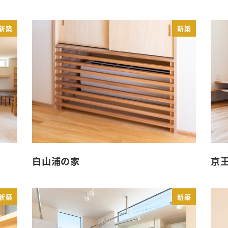
新築
新築
白山浦の家
京
新築
新築