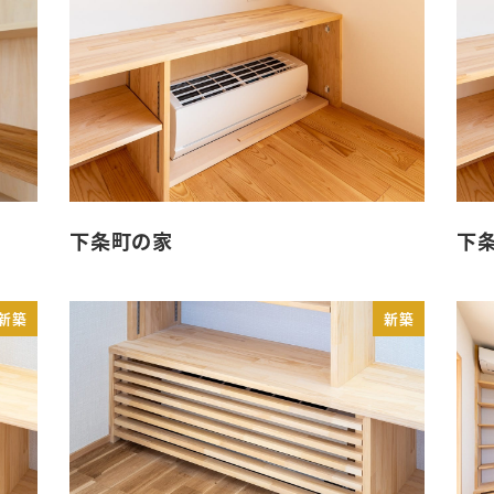
下条町の家
下
新築
新築