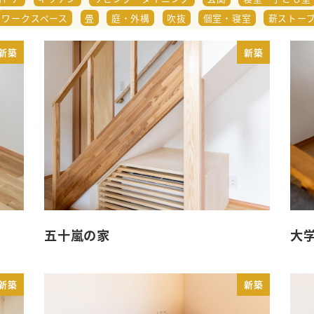
ワークスペース
畳
庭・外構
吹抜
個室・寝室
薪ストー
新築
新築
五十嵐の家
大
新築
新築