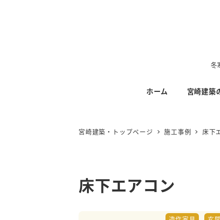
メ
イ
ン
コ
ン
冬
テ
ホーム
宮崎建築
ン
ツ
へ
宮崎建築・トップページ
施工事例
床下
移
動
床下エアコン
造作家具
玄