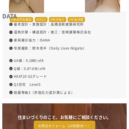
DATA
新潟市秋葉区
2021
吹き抜け
杉板外壁
基本設計・実施設計：高橋良彰建築研究所
温熱計算・構造設計・施工：宮崎建築株式会社
家具展示協力：ISANA
写真撮影：鈴木亮平（Daily Lives Niigata）
UA値：0.28W/㎡K
Q値：0.87ｄW/㎡K
HEAT20 G2グレード
Q1住宅 Level3
耐震等級3（許容応力度計算による）
住まいづくりのこと、お気軽にご相談ください。
お問合せフォーム（24時間OK！）