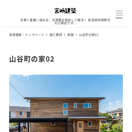
メ
イ
ン
MENU
冬寒く夏暑い悩みを、光熱費を節約して解決！ 新潟県阿賀野市
の工務店です。
コ
ン
宮崎建築・トップページ
施工事例
新築
山谷町の家02
テ
ン
ツ
山谷町の家02
へ
移
動