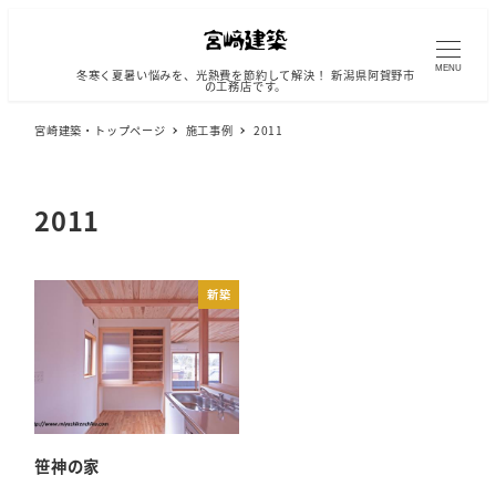
メ
イ
ン
MENU
冬寒く夏暑い悩みを、光熱費を節約して解決！ 新潟県阿賀野市
の工務店です。
コ
ン
宮崎建築・トップページ
施工事例
2011
テ
ン
ツ
2011
へ
移
動
新築
笹神の家