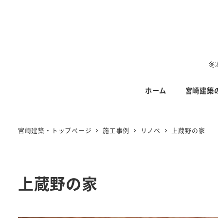
メ
イ
ン
コ
ン
冬
テ
ホーム
宮崎建築
ン
ツ
へ
宮崎建築・トップページ
施工事例
リノベ
上蔵野の家
移
動
上蔵野の家